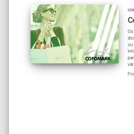
CO
C
Os 
dos
ou 
Inf
par
vár
Po