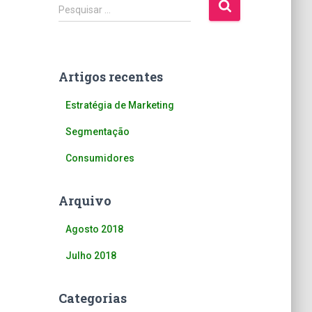
P
Pesquisar …
e
s
q
u
Artigos recentes
i
s
Estratégia de Marketing
a
r
Segmentação
p
o
Consumidores
r
:
Arquivo
Agosto 2018
Julho 2018
Categorias